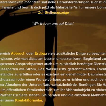
erentwickeln möchtest und neue Herausforderungen suchst, dan
 Familie und bewirb dich jetzt als Mitarbeiter*in für unsere Loh
Zur Stellenanzeige
Wir freuen uns auf Dich!
Bereich
Abbruch
oder
Erdbau
viele zusätzliche Dinge zu beachten
t wissen, wie man diese am besten umsetzen kann. Begleitend z
petenter Ansprechpartner auch um zusätzlich benötigte Dienstl
sssparten wie Strom, Gas, Wasser usw. getrennt werden. Eventu
andes zu erfüllen oder es existiert ein genehmigter Baumbesta
hutzzaun oder einen Wurzelvorhang zu errichten und auch bei de
r Abnahme der Unteren Naturschutzbehörde. Benötigen Sie Ha
im öffentlichen Straßenbereich, um Ihr Abbruchobjekt zu siche
 Partner zur Seite stehen, Sie beraten und die einzelnen Maßnah
ber unser
Kontaktformular
.