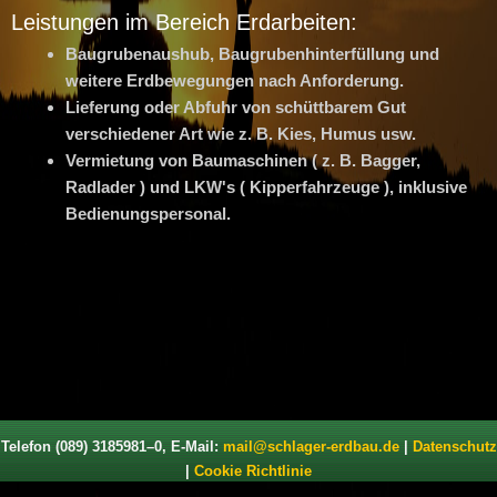
Leistungen im Bereich Erdarbeiten:
Baugrubenaushub, Baugrubenhinterfüllung und
weitere Erdbewegungen nach Anforderung.
Lieferung oder Abfuhr von schüttbarem Gut
verschiedener Art wie z. B. Kies, Humus usw.
Vermietung von Baumaschinen ( z. B. Bagger,
Radlader ) und LKW's ( Kipperfahrzeuge ), inklusive
Bedienungspersonal.
Telefon (089) 3185981–0, E-Mail:
mail@schlager-erdbau.de
|
Datenschutz
|
Cookie Richtlinie