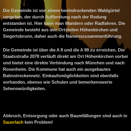
Die Gemeinde ist von einem beeindruckenden Waldgürtel
umgeben, der durch Aufforstung nach der Rodung
entstanden ist. Hier kann man Wandern oder Radfahren. Die
Gemeinde besteht aus den Ortsteilen Höhenkirchen und
Siegertsbrunn, daher auch die Namenszusammenführung.
Die Gemeinde ist über die A 8 und die A 99 zu erreichen. Die
Staatsstraße 2078 verläuft direkt am Ort Höhenkirchen vorbei
und bietet eine direkte Verbindung nach München und nach
Rosenheim. Die Kommune hat auch ein ausgebautes
Bahnstreckennetz. Einkaufsmöglichkeiten sind ebenfalls
vorhanden, ebenso wie Schulen und bemerkenswerte
Sehenswürdigkeiten.
Abbruch, Entsorgung oder auch Baumfällungen sind auch in
Sauerlach
kein Problem!