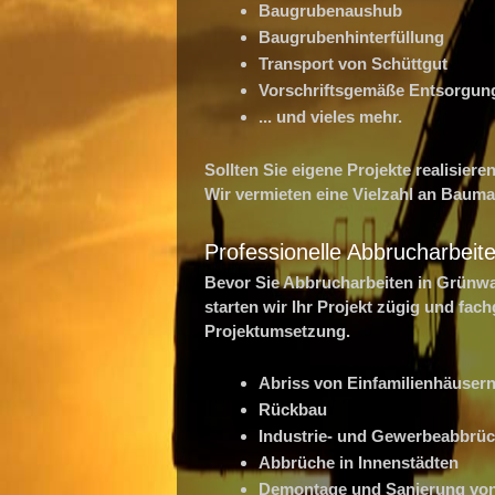
Baugrubenaushub
Baugrubenhinterfüllung
Transport von Schüttgut
Vorschriftsgemäße Entsorgun
... und vieles mehr.
Sollten Sie eigene Projekte realisier
Wir vermieten eine Vielzahl an Bau
Professionelle Abbrucharbeit
Bevor Sie Abbrucharbeiten in Grünwal
starten wir Ihr Projekt zügig und fa
Projektumsetzung.
Abriss von Einfamilienhäuser
Rückbau
Industrie- und Gewerbeabbrü
Abbrüche in Innenstädten
Demontage und Sanierung vo